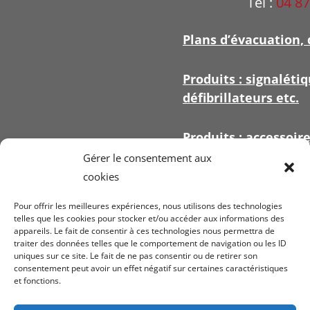
Tel :
04 87
Plans d’évacuation, 
Produits : signalétiq
défibrillateurs etc.
Produits : accessoir
signalétique
Gérer le consentement aux
cookies
Pour offrir les meilleures expériences, nous utilisons des technologies
telles que les cookies pour stocker et/ou accéder aux informations des
appareils. Le fait de consentir à ces technologies nous permettra de
Voir nos
conditi
traiter des données telles que le comportement de navigation ou les ID
uniques sur ce site. Le fait de ne pas consentir ou de retirer son
ven
consentement peut avoir un effet négatif sur certaines caractéristiques
et fonctions.
Mentions légales