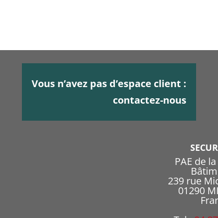
Vous n’avez pas d’espace client :
contactez-nous
SECU
PAE de l
Bâtim
239 rue Mi
01290 
Fra