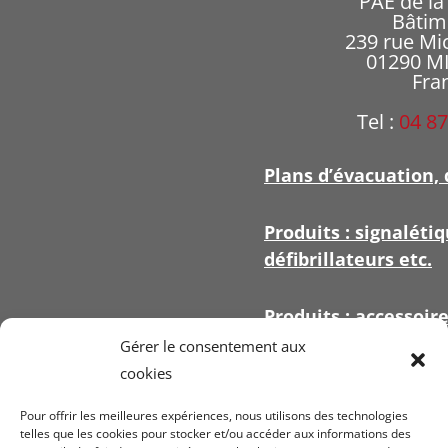
PAE de l
Bâtim
239 rue Mi
01290 
Fra
Tel :
04 87
Plans d’évacuation, 
Produits : signalétiq
défibrillateurs etc.
Produits : accessoir
signalétique
Gérer le consentement aux
cookies
Pour offrir les meilleures expériences, nous utilisons des technologies
telles que les cookies pour stocker et/ou accéder aux informations des