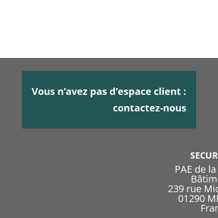
Vous n’avez pas d’espace client :
contactez-nous
SECU
PAE de l
Bâtim
239 rue Mi
01290 
Fra