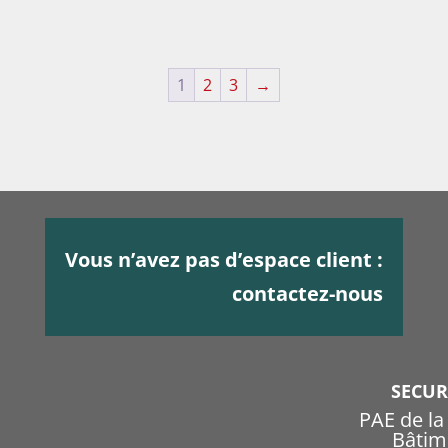
1
2
3
→
Vous n’avez pas d’espace client :
contactez-nous
SECU
PAE de l
Bâtim