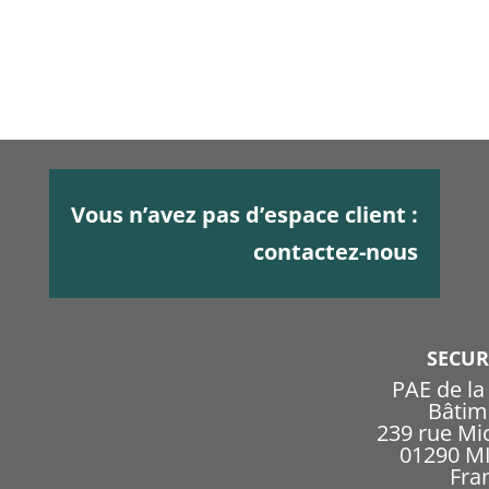
Vous n’avez pas d’espace client :
contactez-nous
SECU
PAE de l
Bâtim
239 rue Mi
01290 
Fra