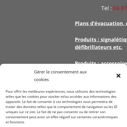
Tel :
04 87
Plans d’évacuation, 
Produits : signalétiq
défibrillateurs etc.
Produits : accessoir
signalétique
Gérer le consentement aux
cookies
Pour offrir les meilleures expériences, nous utilisons des technologies
telles que les cookies pour stocker et/ou accéder aux informations des
appareils. Le fait de consentir à ces technologies nous permettra de
Voir nos
conditi
traiter des données telles que le comportement de navigation ou les ID
uniques sur ce site. Le fait de ne pas consentir ou de retirer son
ven
consentement peut avoir un effet négatif sur certaines caractéristiques
et fonctions.