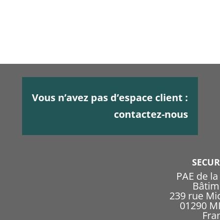
Vous n’avez pas d’espace client :
contactez-nous
SECU
PAE de l
Bâtim
239 rue Mi
01290 
Fra