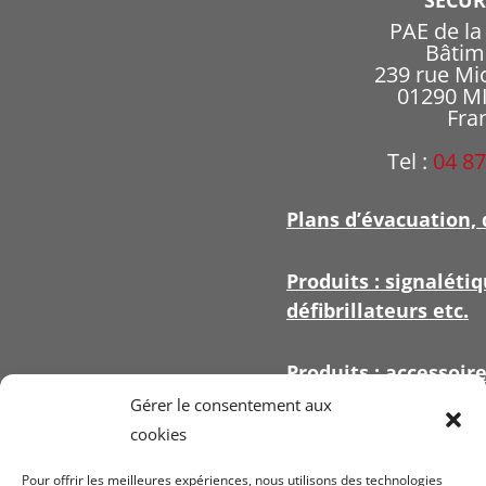
PAE de l
Bâtim
239 rue Mi
01290 
Fra
Tel :
04 87
Plans d’évacuation, 
Produits : signalétiq
défibrillateurs etc.
Produits : accessoir
signalétique
Gérer le consentement aux
cookies
Pour offrir les meilleures expériences, nous utilisons des technologies