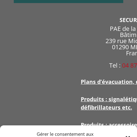
SECU
PAE de l
Bâtim
239 rue Mi
01290 
Fra
Tel :
04 87
Plans d’évacuation, 
Produits : signalétiq
défibrillateurs etc.
Produits : accessoir
signalétique
Gérer le consentement aux