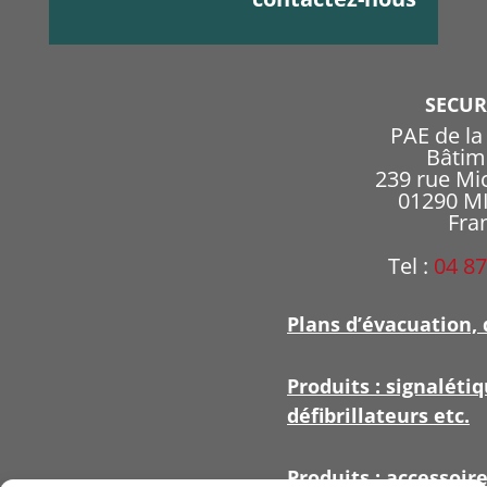
SECU
PAE de l
Bâtim
239 rue Mi
01290 
Fra
Tel :
04 87
Plans d’évacuation, 
Produits : signalétiq
défibrillateurs etc.
Produits : accessoir