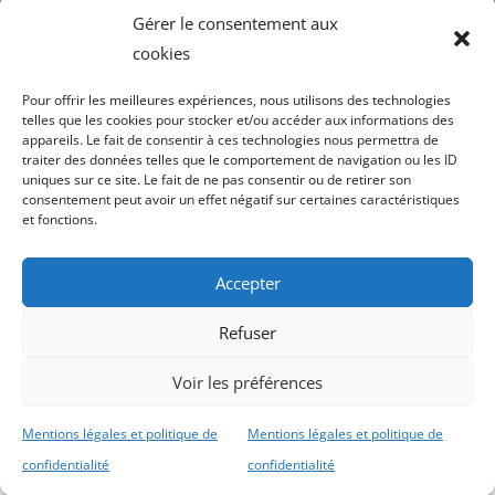
signalétique
Gérer le consentement aux
cookies
Pour offrir les meilleures expériences, nous utilisons des technologies
telles que les cookies pour stocker et/ou accéder aux informations des
appareils. Le fait de consentir à ces technologies nous permettra de
Voir nos
conditi
traiter des données telles que le comportement de navigation ou les ID
uniques sur ce site. Le fait de ne pas consentir ou de retirer son
ven
consentement peut avoir un effet négatif sur certaines caractéristiques
et fonctions.
Mentions légales
confiden
Accepter
Refuser
Voir les préférences
Copyright Securplan © 2023
Création du site
Mentions légales et politique de
Mentions légales et politique de
internet :
Archabe
, Design SAORI – Patricia
confidentialité
confidentialité
Foillard