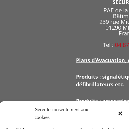
SECU
PAE de l
Bâtim
239 rue Mi
01290 
Fra
Tel :
04 87
Plans d’évacuation, 
Produits : signalétiq
défibrillateurs etc.
Produits : accessoir
signalétique
Gérer le consentement aux
cookies