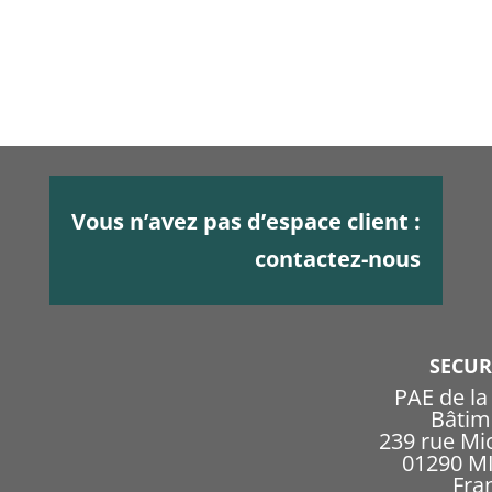
Vous n’avez pas d’espace client :
contactez-nous
SECU
PAE de l
Bâtim
239 rue Mi
01290 
Fra