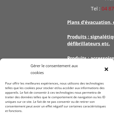
Tel :
04 87
Plans d’évacuation, 
Produits : signalétiq
défibrillateurs etc.
Produits : accessoir
signalétique
Gérer le consentement aux
cookies
Pour offrir les meilleures expériences, nous utilisons des technologies
telles que les cookies pour stocker et/ou accéder aux informations des
appareils. Le fait de consentir à ces technologies nous permettra de
Voir nos
conditi
traiter des données telles que le comportement de navigation ou les ID
uniques sur ce site. Le fait de ne pas consentir ou de retirer son
ven
consentement peut avoir un effet négatif sur certaines caractéristiques
et fonctions.