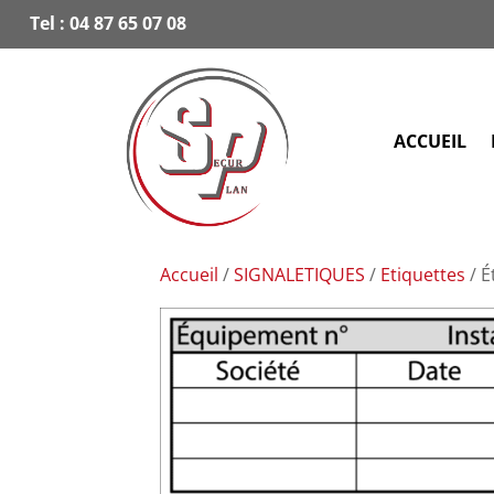
Tel :
04 87 65 07 08
ACCUEIL
Accueil
/
SIGNALETIQUES
/
Etiquettes
/ É