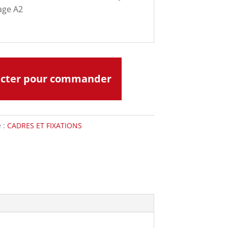
hage A2
acter pour commander
e :
CADRES ET FIXATIONS