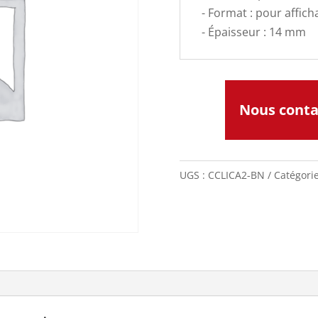
- Format : pour affic
- Épaisseur : 14 mm
Nous cont
UGS :
CCLICA2-BN
Catégori