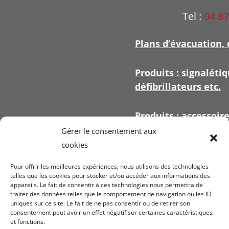
Tel :
04 87
Plans d’évacuation, 
Produits : signalétiq
défibrillateurs etc.
Produits : accessoir
signalétique
Gérer le consentement aux
cookies
Pour offrir les meilleures expériences, nous utilisons des technologies
telles que les cookies pour stocker et/ou accéder aux informations des
appareils. Le fait de consentir à ces technologies nous permettra de
Voir nos
conditi
traiter des données telles que le comportement de navigation ou les ID
uniques sur ce site. Le fait de ne pas consentir ou de retirer son
ven
consentement peut avoir un effet négatif sur certaines caractéristiques
et fonctions.