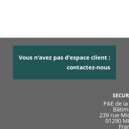
Vous n’avez pas d’espace client :
contactez-nous
SECU
PAE de l
Bâtim
239 rue Mi
01290 
Fra