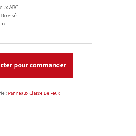
Feux ABC
u Brossé
 mm
acter pour commander
ie :
Panneaux Classe De Feux