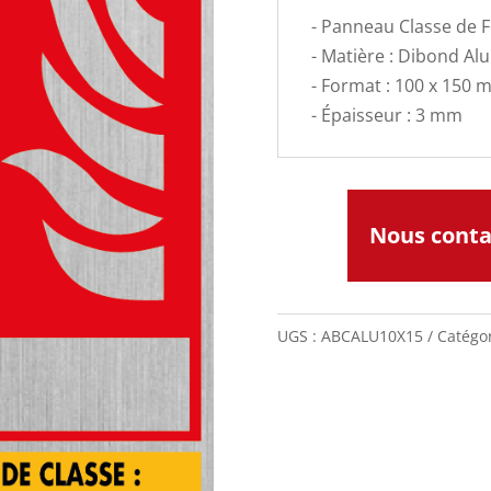
- Panneau Classe de 
- Matière : Dibond Al
- Format : 100 x 150
- Épaisseur : 3 mm
Nous cont
UGS :
ABCALU10X15
Catégor