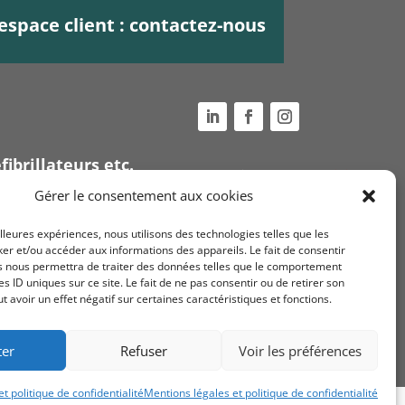
espace client : contactez-nous
fibrillateurs etc.
Voir nos
conditions
Gérer le consentement aux cookies
générales de ventes
ue
illeures expériences, nous utilisons des technologies telles que les
Mentions légales et
er et/ou accéder aux informations des appareils. Le fait de consentir
s nous permettra de traiter des données telles que le comportement
politique de
es ID uniques sur ce site. Le fait de ne pas consentir ou de retirer son
confidentialité
avoir un effet négatif sur certaines caractéristiques et fonctions.
ter
Refuser
Voir les préférences
t politique de confidentialité
Mentions légales et politique de confidentialité