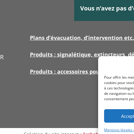
Vous n’avez pas d’
Plans d’évacuation, d’intervention etc.
Produits : signalétique, extincteurs, dé
ER
Produits : accessoires pour signalétiq
Pour offrir les me
cookies pour stock
à ces technologie
de navigation ou l
consentement peut 
Accep
Mentions légales e