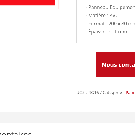
- Panneau Equipemen
- Matière : PVC
- Format : 200 x 80 m
- Épaisseur : 1 mm
Nous cont
UGS :
RG16
Catégorie :
Pann
entaires