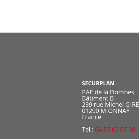
SECURPLAN
PAE de la Dombes
Bâtiment B
239 rue Michel GIR
01290 MIONNAY
France
Tel :
04 87 65 07 08