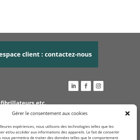
espace client : contactez-nous
fibrillateurs etc.
Voir nos
conditions
Gérer le consentement aux cookies
générales de ventes
ue
illeures expériences, nous utilisons des technologies telles que les
Mentions légales et
er et/ou accéder aux informations des appareils. Le fait de consentir
s nous permettra de traiter des données telles que le comportement