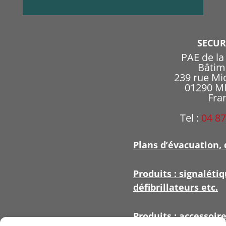
SECU
PAE de l
Bâtim
239 rue Mi
01290 
Fra
Tel :
04 87
Plans d’évacuation, 
Produits : signalétiq
défibrillateurs etc.
Produits : accessoir