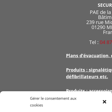
SECU
PAE de l
Bâtim
239 rue Mi
01290 
Fra
Tel :
04 87
Plans d’évacuation, 
Produits : signalétiq
défibrillateurs etc.
Produits : accessoir
signalétique
Gérer le consentement aux
cookies