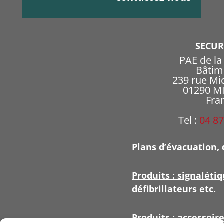
SECU
PAE de l
Bâtim
239 rue Mi
01290 
Fra
Tel :
04 87
Plans d’évacuation, 
Produits : signalétiq
défibrillateurs etc.
Produits : accessoir