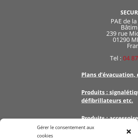
SECU
PAE de l
Bâtim
239 rue Mi
01290 
Fra
Tel :
04 87
Plans d’évacuation, 
Produits : signalétiq
défibrillateurs etc.
Produits : accessoir
signalétique
Gérer le consentement aux
cookies