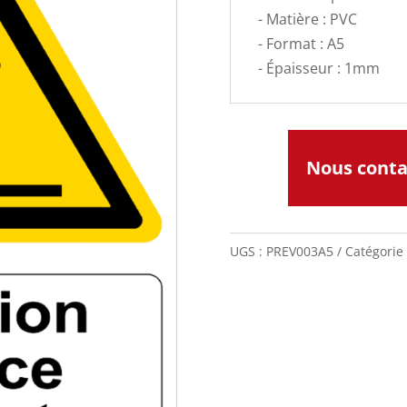
- Matière : PVC
- Format : A5
- Épaisseur : 1mm
Nous cont
UGS :
PREV003A5
Catégorie