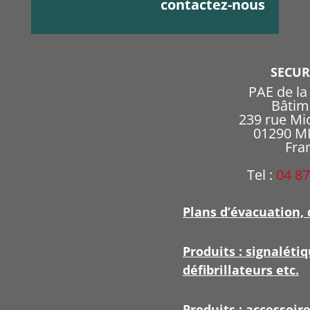
contactez-nous
SECU
PAE de l
Bâtim
239 rue Mi
01290 
Fra
Tel :
04 87
Plans d’évacuation, 
Produits : signalétiq
défibrillateurs etc.
Produits : accessoir