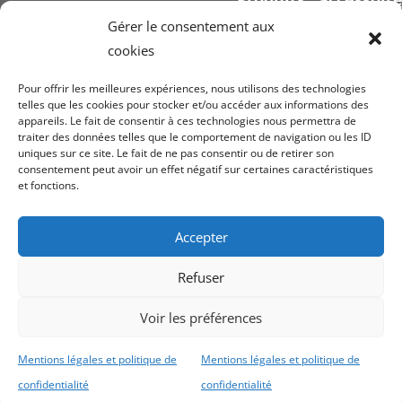
signalétique
Gérer le consentement aux
cookies
Pour offrir les meilleures expériences, nous utilisons des technologies
telles que les cookies pour stocker et/ou accéder aux informations des
appareils. Le fait de consentir à ces technologies nous permettra de
Voir nos
conditi
traiter des données telles que le comportement de navigation ou les ID
uniques sur ce site. Le fait de ne pas consentir ou de retirer son
ven
consentement peut avoir un effet négatif sur certaines caractéristiques
et fonctions.
Mentions légales
confiden
Accepter
Refuser
Voir les préférences
Copyright Securplan © 2023
Création du site
Mentions légales et politique de
Mentions légales et politique de
internet :
Archabe
, Design SAORI – Patricia
confidentialité
confidentialité
Foillard