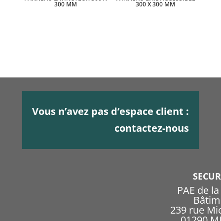
300 MM
300 X 300 MM
Vous n’avez pas d’espace client :
contactez-nous
SECU
PAE de l
Bâtim
239 rue Mi
01290 