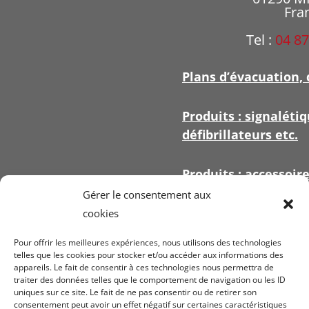
Fra
Tel :
04 87
Plans d’évacuation, 
Produits : signalétiq
défibrillateurs etc.
Produits : accessoir
signalétique
Gérer le consentement aux
cookies
Pour offrir les meilleures expériences, nous utilisons des technologies
telles que les cookies pour stocker et/ou accéder aux informations des
appareils. Le fait de consentir à ces technologies nous permettra de
Voir nos
conditi
traiter des données telles que le comportement de navigation ou les ID
uniques sur ce site. Le fait de ne pas consentir ou de retirer son
ven
consentement peut avoir un effet négatif sur certaines caractéristiques