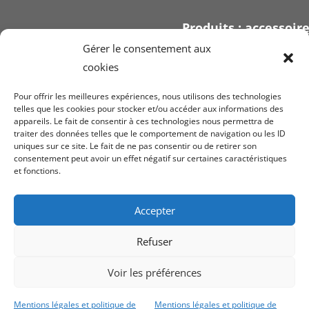
Produits : accessoir
signalétique
Gérer le consentement aux
cookies
Pour offrir les meilleures expériences, nous utilisons des technologies
telles que les cookies pour stocker et/ou accéder aux informations des
appareils. Le fait de consentir à ces technologies nous permettra de
Voir nos
conditi
traiter des données telles que le comportement de navigation ou les ID
uniques sur ce site. Le fait de ne pas consentir ou de retirer son
ven
consentement peut avoir un effet négatif sur certaines caractéristiques
et fonctions.
Mentions légales
confiden
Accepter
Refuser
Voir les préférences
Copyright Securplan © 2023
Création du site
Mentions légales et politique de
Mentions légales et politique de
internet :
Archabe
, Design SAORI – Patricia