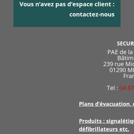
Vous n’avez pas d’espace client :
contactez-nous
SECU
PAE de l
Bâtim
239 rue Mi
01290 
Fra
Tel :
04 87
Plans d’évacuation, 
Produits : signalétiq
défibrillateurs etc.