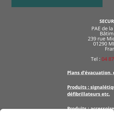
SECU
PAE de l
Bâtim
239 rue Mi
01290 
Fra
Tel :
04 87
Plans d’évacuation, 
Produits : signalétiq
défibrillateurs etc.
Produits : accessoir