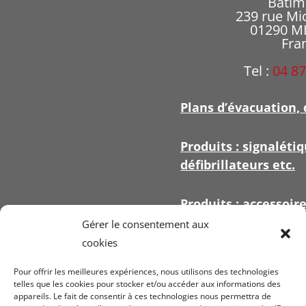
Bâtim
239 rue Mi
01290 
Fra
Tel :
04 87
Plans d’évacuation, 
Produits : signalétiq
défibrillateurs etc.
Produits : accessoir
signalétique
Gérer le consentement aux
cookies
Pour offrir les meilleures expériences, nous utilisons des technologies
telles que les cookies pour stocker et/ou accéder aux informations des
appareils. Le fait de consentir à ces technologies nous permettra de