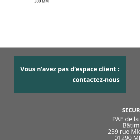
300 MM
Vous n’avez pas d’espace client :
contactez-nous
SECU
PAE de l
Bâtim
239 rue Mi
01290 