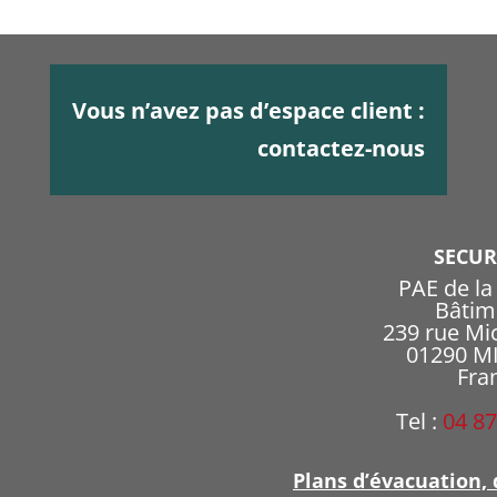
Vous n’avez pas d’espace client :
contactez-nous
SECU
PAE de l
Bâtim
239 rue Mi
01290 
Fra
Tel :
04 87
Plans d’évacuation, 