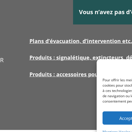
Vous n’avez pas d’
Plans d’évacuation, d’intervention etc.
Produits : signalétique, extincteurs, dé
ER
Produits : accessoires pour signalétiq
Pour offrir les me
cookies pour stock
à ces technologie
de navigation ou l
consentement peut 
Accep
Mentions légales e