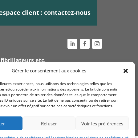
espace client : contactez-nous
fibrillateurs etc.
Voir nos
conditions
Gérer le consentement aux cookies
générales de ventes
ue
illeures expériences, nous utilisons des technologies telles que les
Mentions légales et
er et/ou accéder aux informations des appareils. Le fait de consentir
s nous permettra de traiter des données telles que le comportement
politique de
es ID uniques sur ce site. Le fait de ne pas consentir ou de retirer son
confidentialité
avoir un effet négatif sur certaines caractéristiques et fonctions.
ter
Refuser
Voir les préférences
t politique de confidentialité
Mentions légales et politique de confidentialité