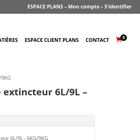
ESPACE PLANS
–
Mon compte
–
S'identifier
0

TIÈRES
ESPACE CLIENT PLANS
CONTACT
G/9KG
 extincteur 6L/9L –
teur 6L/9L - 6KG/9KG