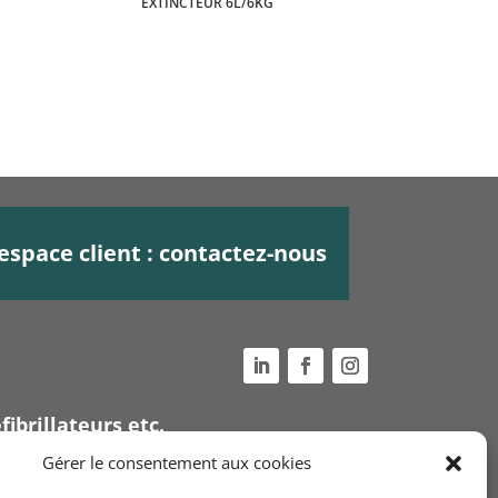
EXTINCTEUR 6L/6KG
espace client : contactez-nous
fibrillateurs etc.
Voir nos
conditions
Gérer le consentement aux cookies
générales de ventes
ue