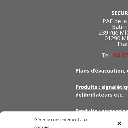
SECU
PAE de l
Bâtim
239 rue Mi
01290 
Fra
Tel :
04 87
Plans d’évacuation, 
Produits : signalétiq
défibrillateurs etc.
Produits : accessoir
signalétique
Gérer le consentement aux
cookies