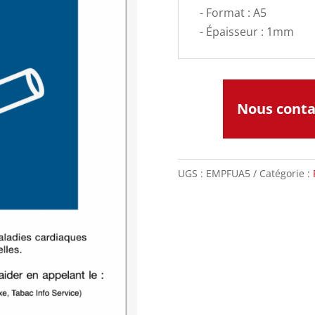
- Format : A5
- Épaisseur : 1mm
Nous cont
UGS :
EMPFUA5
Catégorie :