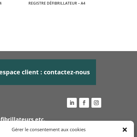
4
REGISTRE DÉFIBRILLATEUR – A4
espace client : contactez-nous
fibrillateurs etc.
Voir nos
conditions
Gérer le consentement aux cookies
générales de ventes
ue