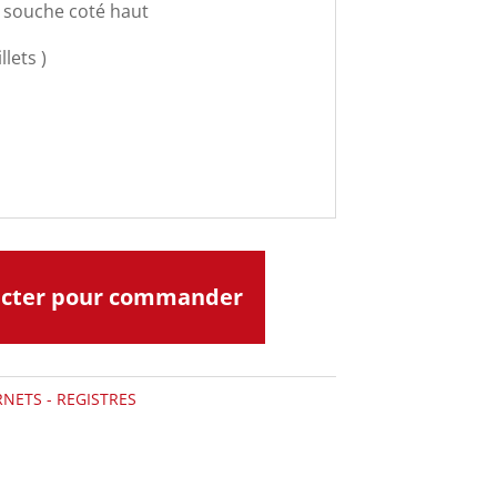
, souche coté haut
llets )
acter pour commander
NETS - REGISTRES